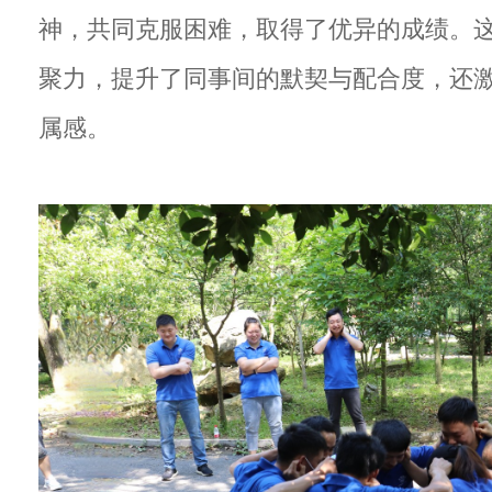
神，共同克服困难，取得了优异的成绩。这
聚力，提升了同事间的默契与配合度，还
属感。