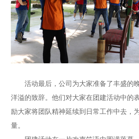
活动最后，公司为大家准备了丰盛的
洋溢的致辞。他们对大家在团建
活
动中的
励大家将团队精神延续到日常工作中去，
量。