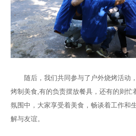
随后，我们共同参与了户外烧烤活动
烤制美食,有的负责摆放餐
具，
还有的则忙
氛围中，大家享受着美食，畅谈着工作和
解与友谊。