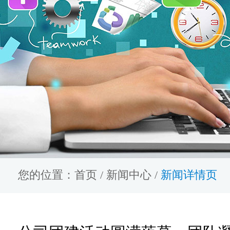
您的位置：
首页
/
新闻中心
/
新闻详情页