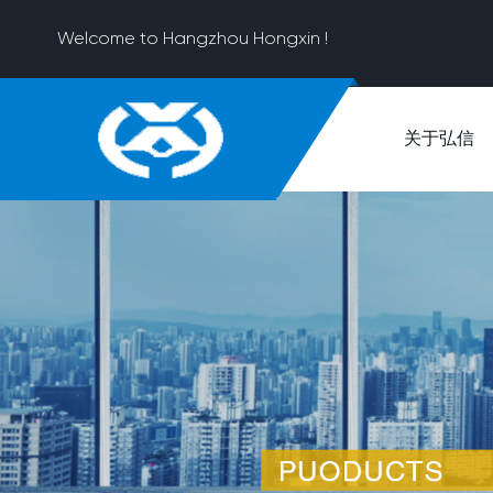
Welcome to Hangzhou Hongxin !
关于弘信