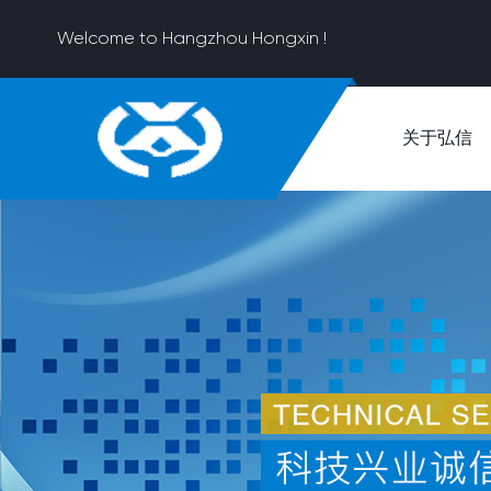
Welcome to Hangzhou Hongxin !
关于弘信