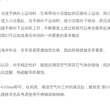
使手柄向上运动时，它将带动小活塞缸的活塞向上运动。因小
，进入小活塞缸。当手柄向下运动时，使小活塞向下移动，挤压
载随手柄向下运动而上升，不断重复上述过程就可以将负载举起
例我们可以知道液压传动的一些重要的基本概念
海岸作业，非常容易受腐蚀而生锈，因此防锈措施非常重要。
后，化学稳定性好，能抵抗潮湿空气和其它气体的侵蚀，抵抗
抵抗盐酸、热硫酸等的腐蚀。
.03mm即可。在风雨、潮湿空气中工作的液压缸，镀俗层 需0
机规格等也应考虑使用不锈钢或铭锦钢。